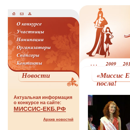
Новости
«Миссис Е
посла!
Актуальная информация
о конкурсе на сайте:
МИССИС-ЕКБ.РФ
Архив новостей