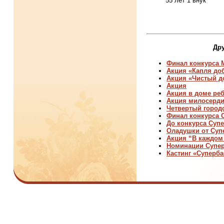
55 лет 1 внук
Дру
Финал конкурса 
Акция «Капля до
Акция «Чистый д
Акция
Акция в доме ре
Акция милосерд
Четвертый город
Финал конкурса 
До конкурса Супе
Оладушки от Суп
Акция “В каждом
Номинации Супер
Кастинг «Суперба